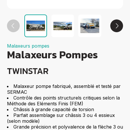
Groupes
électrogènes
Equipements
Divers
Elévation
Coupe
Compactage
Malaxeurs pompes
Centrales à
Malaxeurs Pompes
béton
Démolition
TWINSTAR
Voir tout
Malaxeur pompe fabriqué, assemblé et testé par
SERMAC
Contrôle des points structurels critiques selon la
Méthode des Eléments Finis (FEM)
Châssis à grande capacité de torsion
Parfait assemblage sur châssis 3 ou 4 essieux
(selon modèle)
Grande précision et polyvalence de la flèche 3 ou