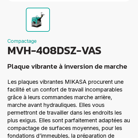
Groupes
électrogènes
Equipements
Divers
Elévation
Coupe
Compactage
Compactage
MVH-408DSZ-VAS
Centrales à
béton
Démolition
Plaque vibrante à inversion de marche
Voir tout
Les plaques vibrantes MIKASA procurent une
facilité et un confort de travail incomparables
grâce à leurs commandes marche arrière,
marche avant hydrauliques. Elles vous
permettront de travailler dans les endroits les
plus exigus. Elles sont parfaitement adaptées au
compactage de surfaces moyennes, pour les
fondations d’immeubles, la préparation de