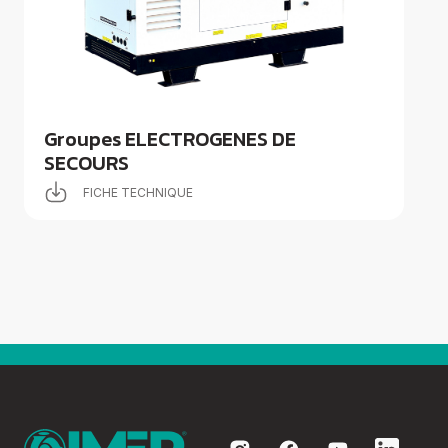
Groupes
électrogènes
Equipements
Divers
Elévation
Coupe
Groupes ELECTROGENES DE
Compactage
SECOURS
Centrales à
béton
FICHE TECHNIQUE
Démolition
Voir tout