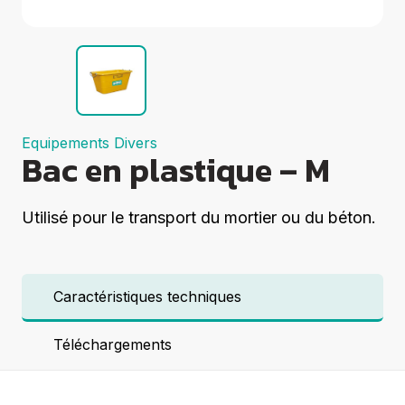
Groupes
électrogènes
Equipements
Divers
Elévation
Coupe
Compactage
Equipements Divers
Centrales à
Bac en plastique – M
béton
Démolition
Voir tout
Utilisé pour le transport du mortier ou du béton.
Caractéristiques techniques
Téléchargements