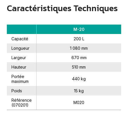
Caractéristiques Techniques
M-20
Capacité
200 L
Longueur
1 080 mm
Largeur
670 mm
Hauteur
510 mm
Portée
440 kg
maximum
Poids
15 kg
Référence
M020
(070201)