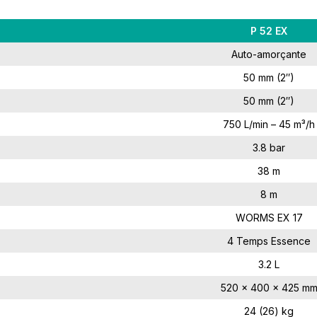
P 52 EX
Auto-amorçante
50 mm (2″)
50 mm (2″)
750 L/min – 45 m³/h
3.8 bar
38 m
8 m
WORMS EX 17
4 Temps Essence
3.2 L
520 x 400 x 425 m
24 (26) kg