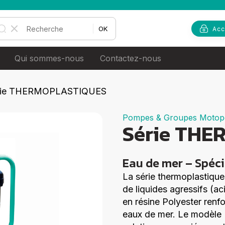
Rechercher :
Acc
Qui sommes-nous
Contactez-nous
qualité
Notre histoire
rie THERMOPLASTIQUES
 environnement
Nos usines
Pompes & Groupes Moto
Série TH
 RH
Recrutement
érénité
Eau de mer – Spécia
La série thermoplastiqu
de liquides agressifs (a
en résine Polyester renf
eaux de mer. Le modèle P