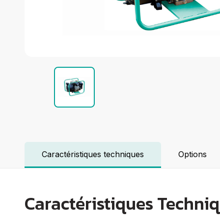
Groupes électrogènes
Equipements Divers
Elévation
Coupe
Compactage
Centrales à béton
Démolition
Voir tout
Caractéristiques techniques
Options
Caractéristiques Techni