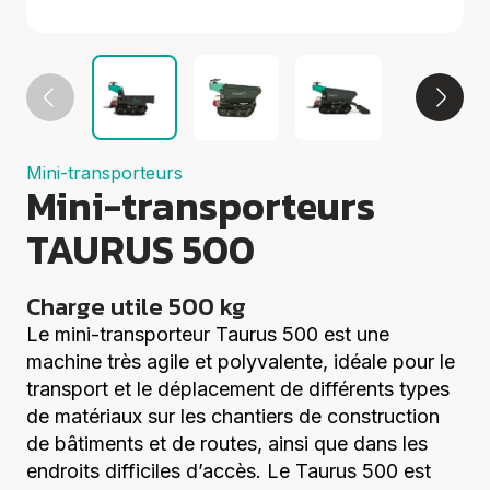
Groupes
électrogènes
Equipements
Divers
Elévation
Coupe
Compactage
Mini-transporteurs
Centrales à
Mini-transporteurs
béton
Démolition
TAURUS 500
Voir tout
Charge utile 500 kg
Le mini-transporteur Taurus 500 est une
machine très agile et polyvalente, idéale pour le
transport et le déplacement de différents types
de matériaux sur les chantiers de construction
de bâtiments et de routes, ainsi que dans les
endroits difficiles d’accès. Le Taurus 500 est