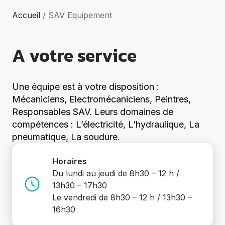
Groupes
électrogènes
Accueil
/
SAV Equipement
Equipements
Divers
Elévation
A votre service
Coupe
Compactage
Centrales à
Une équipe est à votre disposition :
béton
Mécaniciens, Electromécaniciens, Peintres,
Démolition
Responsables SAV. Leurs domaines de
Voir tout
compétences : L’électricité, L’hydraulique, La
pneumatique, La soudure.
Horaires
Du lundi au jeudi de 8h30 – 12 h /
13h30 – 17h30
Le vendredi de 8h30 – 12 h / 13h30 –
16h30