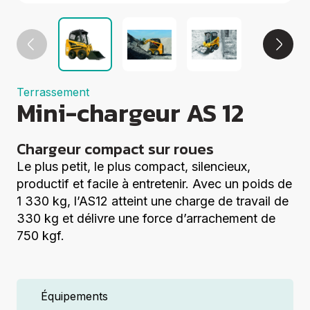
Groupes
électrogènes
Equipements
Divers
Elévation
Coupe
Terrassement
Compactage
Mini-chargeur AS 12
Centrales à
béton
Démolition
Chargeur compact sur roues
Voir tout
Le plus petit, le plus compact, silencieux,
productif et facile à entretenir. Avec un poids de
1 330 kg, l’AS12 atteint une charge de travail de
330 kg et délivre une force d’arrachement de
750 kgf.
Équipements