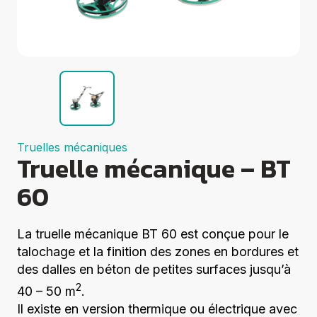
Groupes
électrogènes
Equipements
Divers
Elévation
Coupe
Compactage
Centrales à
béton
Démolition
Truelles mécaniques
Truelle mécanique – BT
Voir tout
60
La truelle mécanique BT 60 est conçue pour le
talochage et la finition des zones en bordures et
des dalles en béton de petites surfaces jusqu’à
2
40 – 50 m
.
Il existe en version thermique ou électrique avec