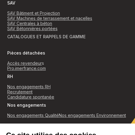
SAV
SAV Bâtiment et Projection
SAV Machines de terrassement et nacelles
SAV Centrales à béton
SAV Bétonnières portées
CATALOGUES ET RAPPELS DE GAMME
Pièces détachées
Accès revendeur
s
Pro.imerfrance.com
RH
Nos engagements RH
Recrutement
Candidature spontanée
Nos engagements
Nos engagements Qualité
Nos engagements Environnement
RGPD
Politique de confidentialité et cookies