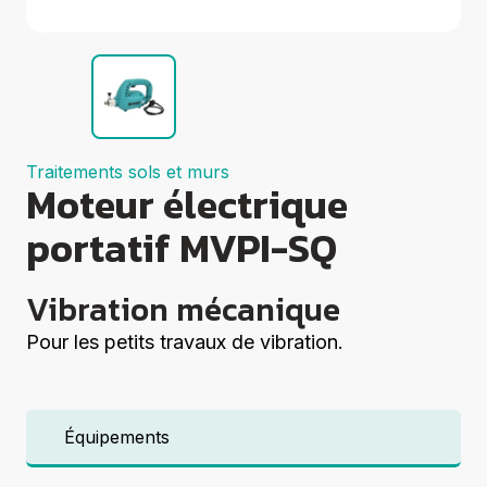
Groupes
électrogènes
Equipements
Divers
Elévation
Coupe
Compactage
Traitements sols et murs
Centrales à
Moteur électrique
béton
Démolition
portatif MVPI-SQ
Voir tout
Vibration mécanique
Pour les petits travaux de vibration.
Équipements