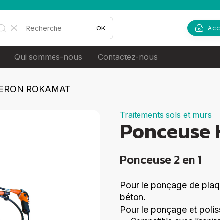
Rechercher :
Acc
Qui sommes-nous
Contactez-nous
qualité
Notre histoire
HERON ROKAMAT
 environnement
Nos usines
Traitements sols et murs
Ponceuse
 RH
Recrutement
érénité
Ponceuse 2 en 1
Pour le ponçage de plaq
béton.
Pour le ponçage et polis