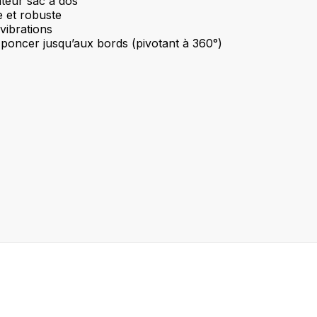
ateur sac à dos
e et robuste
vibrations
 poncer jusqu’aux bords (pivotant à 360°)