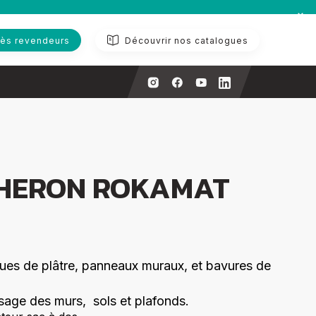
ès revendeurs
Découvrir nos catalogues
 HERON ROKAMAT
ues de plâtre, panneaux muraux, et bavures de
sage des murs, sols et plafonds.