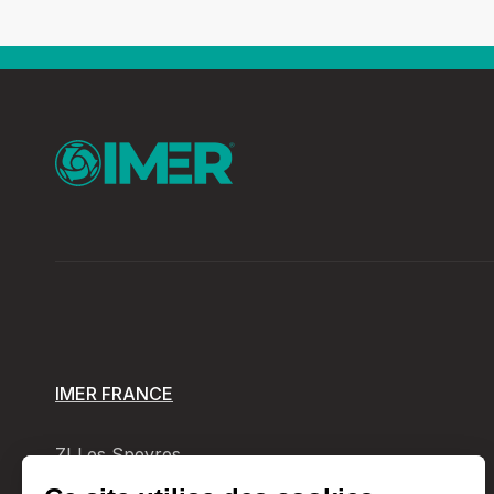
IMER FRANCE
ZI Les Speyres
CS 70500