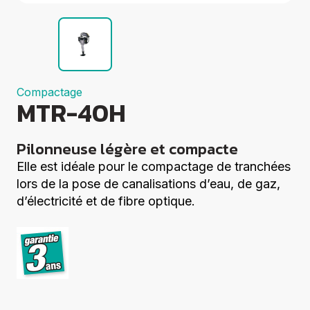
Groupes
électrogènes
Equipements
Divers
Elévation
Coupe
Compactage
Compactage
MTR-40H
Centrales à
béton
Démolition
Pilonneuse légère et compacte
Voir tout
Elle est idéale pour le compactage de tranchées
lors de la pose de canalisations d’eau, de gaz,
d’électricité et de fibre optique.