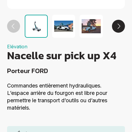
Groupes
électrogènes
Equipements
Divers
Elévation
Coupe
Compactage
Elévation
Centrales à
Nacelle sur pick up X4
béton
Démolition
Voir tout
Porteur FORD
Commandes entièrement hydrauliques.
L’espace arrière du fourgon est libre pour
permettre le transport d’outils ou d’autres
matériels.