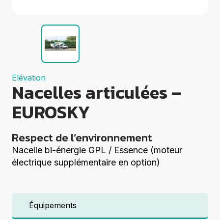
Groupes
électrogènes
Equipements
Divers
Elévation
Coupe
Compactage
Elévation
Centrales à
Nacelles articulées –
béton
Démolition
EUROSKY
Voir tout
Respect de l’environnement
Nacelle bi-énergie GPL / Essence (moteur
électrique supplémentaire en option)
Équipements