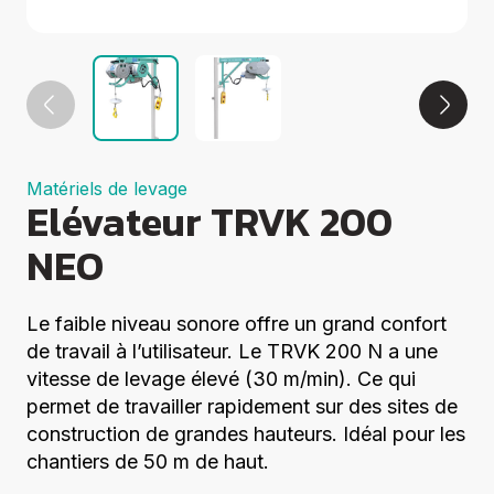
Groupes
électrogènes
Equipements
Divers
Elévation
Coupe
Compactage
Centrales à
Matériels de levage
béton
Elévateur TRVK 200
Démolition
NEO
Voir tout
Le faible niveau sonore offre un grand confort
de travail à l’utilisateur. Le TRVK 200 N a une
vitesse de levage élevé (30 m/min). Ce qui
permet de travailler rapidement sur des sites de
construction de grandes hauteurs. Idéal pour les
chantiers de 50 m de haut.