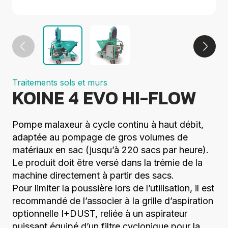
Groupes
électrogènes
Equipements
Divers
Elévation
Coupe
Compactage
Traitements sols et murs
Centrales à
KOINE 4 EVO HI-FLOW
béton
Démolition
Voir tout
Pompe malaxeur à cycle continu à haut débit,
adaptée au pompage de gros volumes de
matériaux en sac (jusqu’à 220 sacs par heure).
Le produit doit être versé dans la trémie de la
machine directement à partir des sacs.
Pour limiter la poussière lors de l’utilisation, il est
recommandé de l’associer à la grille d’aspiration
optionnelle I+DUST, reliée à un aspirateur
puissant équipé d’un filtre cyclonique pour la